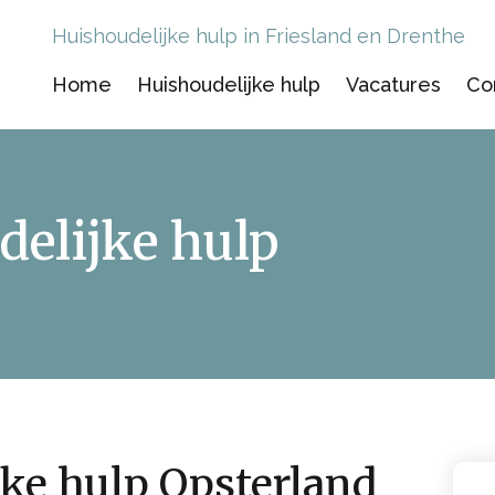
Huishoudelijke hulp in Friesland en Drenthe
Home
Huishoudelijke hulp
Vacatures
Co
delijke hulp
jke hulp Opsterland