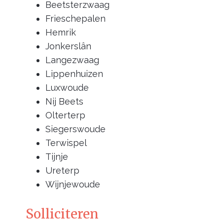
Beetsterzwaag
Frieschepalen
Hemrik
Jonkerslân
Langezwaag
Lippenhuizen
Luxwoude
Nij Beets
Olterterp
Siegerswoude
Terwispel
Tijnje
Ureterp
Wijnjewoude
Solliciteren