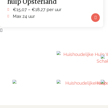
hulp Opsterland
€15,07 – €18,27 per uur
Max 24 uur